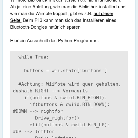
Ah ja, eine Anleitung, wie man die Bibliothek installiert und
wie man die Wiimote koppelt, gibt es z.B.
auf dieser
Seite.
Beim Pi 3 kann man sich das Installieren eines
Bluetooth-Dongles natürlich sparen.
Hier ein Ausschnitt des Python-Programms:
  while True:

    buttons = wii.state['buttons']

  #Achtung: WiiMote wird quer gehalten, 
deshalb RIGHT --> Vorwaerts

    if(buttons & cwiid.BTN_RIGHT):

      if(buttons & cwiid.BTN_DOWN):     
#DOWN --> rightfor

        Drive_rightfor()

      elif(buttons & cwiid.BTN_UP):     
#UP --> leftfor
