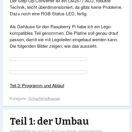
Der Step-Up-Converter ist ein LM2577-ADJ, robuste
Technik, leicht überdimensioniert, da gibts keine Probleme.
Dazu noch eine RGB-Status-LED, fertig.
Als Gehäuse für den Raspberry Pi habe ich ein Lego-
kompatibles Teil genommen. Die Platine soll genau drauf
passen, damit sie mit Legoteilen eingebaut werden kann.
Die folgenden Bilder zeigen, wie das aussieht.
Teil 3: Programm und Ablauf
Kategorie:
Schaufelradbagger
Teil 1: der Umbau
Veröffentlicht am
Juni 23, 2017
von
Frank
•
0 Kommentare