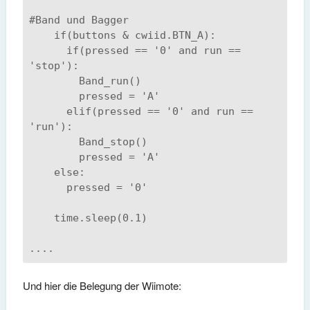
#Band und Bagger

    if(buttons & cwiid.BTN_A):

      if(pressed == '0' and run == 
'stop'):

        Band_run()

        pressed = 'A'

      elif(pressed == '0' and run == 
'run'):

        Band_stop()

        pressed = 'A'

    else:

      pressed = '0'

    time.sleep(0.1)

....
Und hier die Belegung der Wiimote: