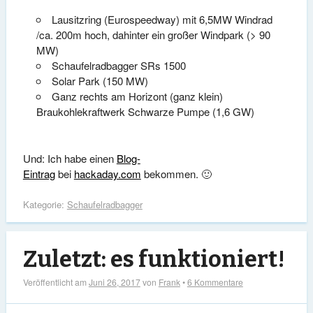
Lausitzring (Eurospeedway) mit 6,5MW Windrad
/ca. 200m hoch, dahinter ein großer Windpark (> 90
MW)
Schaufelradbagger SRs 1500
Solar Park (150 MW)
Ganz rechts am Horizont (ganz klein)
Braukohlekraftwerk Schwarze Pumpe (1,6 GW)
Und: Ich habe einen
Blog-
Eintrag
bei
hackaday.com
bekommen. 🙂
Kategorie:
Schaufelradbagger
Zuletzt: es funktioniert!
Veröffentlicht am
Juni 26, 2017
von
Frank
•
6 Kommentare